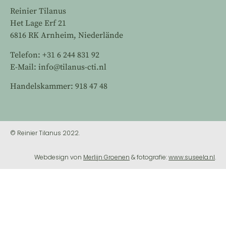
Reinier Tilanus
Het Lage Erf 21
6816 RK Arnheim, Niederlände
Telefon: +31 6 244 831 92
E-Mail: info@tilanus-cti.nl
Handelskammer: 918 47 48
© Reinier Tilanus 2022.
Webdesign von
Merlijn Groenen
& fotografie:
www.suseela.nl
.